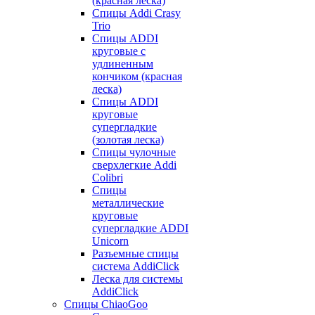
(красная леска)
Спицы Addi Crasy
Trio
Спицы ADDI
круговые с
удлиненным
кончиком (красная
леска)
Спицы ADDI
круговые
супергладкие
(золотая леска)
Спицы чулочные
сверхлегкие Addi
Colibri
Спицы
металлические
круговые
супергладкие ADDI
Unicorn
Разъемные спицы
система AddiClick
Леска для системы
AddiClick
Спицы ChiaoGoo