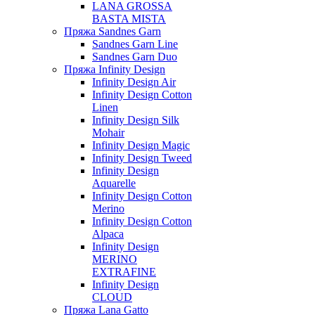
LANA GROSSA
BASTA MISTA
Пряжа Sandnes Garn
Sandnes Garn Line
Sandnes Garn Duo
Пряжа Infinity Design
Infinity Design Air
Infinity Design Cotton
Linen
Infinity Design Silk
Mohair
Infinity Design Magic
Infinity Design Tweed
Infinity Design
Aquarelle
Infinity Design Cotton
Merino
Infinity Design Cotton
Alpaca
Infinity Design
MERINO
EXTRAFINE
Infinity Design
CLOUD
Пряжа Lana Gatto