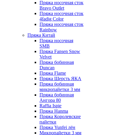
Пряжа носочная сток
Bravo Outlet
Пряжа носочная сток
4fadig Color
Пряжа носочная сток
Rainbow
Пряжа Китай
Пряжа носочная
SMB
Пряжа Fansen Snow
Velvet
Пряжа бобинная
Duncan
Пряжа Flame
Пряжа Шерсть ЯКА
Пряжа бобинная
микропайетки 3 мм
Пряжа бобинная
Ангора 80
Raffia Ispie
Пряжа Hanma
Пряжа Королевские
пайетки
Пряжа Yunfei лён
Микропайетки 3 мм