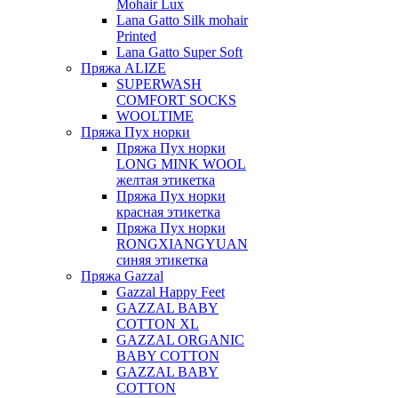
Mohair Lux
Lana Gatto Silk mohair
Printed
Lana Gatto Super Soft
Пряжа ALIZE
SUPERWASH
COMFORT SOCKS
WOOLTIME
Пряжа Пух норки
Пряжа Пух норки
LONG MINK WOOL
желтая этикетка
Пряжа Пух норки
красная этикетка
Пряжа Пух норки
RONGXIANGYUAN
синяя этикетка
Пряжа Gazzal
Gazzal Happy Feet
GAZZAL BABY
COTTON XL
GAZZAL ORGANIC
BABY COTTON
GAZZAL BABY
COTTON