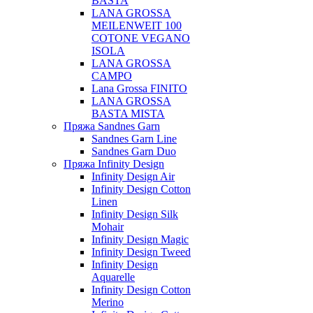
BASTA
LANA GROSSA
MEILENWEIT 100
COTONE VEGANO
ISOLA
LANA GROSSA
CAMPO
Lana Grossa FINITO
LANA GROSSA
BASTA MISTA
Пряжа Sandnes Garn
Sandnes Garn Line
Sandnes Garn Duo
Пряжа Infinity Design
Infinity Design Air
Infinity Design Cotton
Linen
Infinity Design Silk
Mohair
Infinity Design Magic
Infinity Design Tweed
Infinity Design
Aquarelle
Infinity Design Cotton
Merino