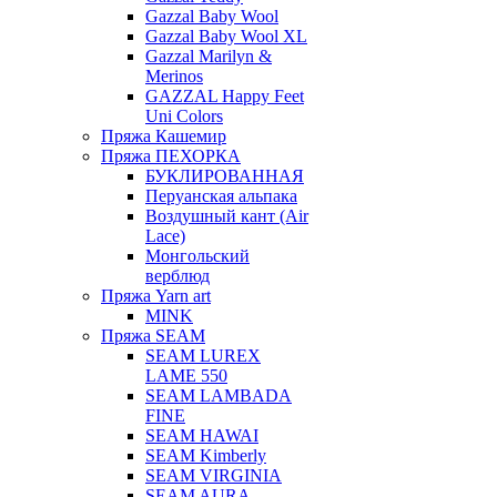
Gazzal Baby Wool
Gazzal Baby Wool XL
Gazzal Marilyn &
Merinos
GAZZAL Happy Feet
Uni Colors
Пряжа Кашемир
Пряжа ПЕХОРКА
БУКЛИРОВАННАЯ
Перуанская альпака
Воздушный кант (Air
Lace)
Монгольский
верблюд
Пряжа Yarn art
MINK
Пряжа SEAM
SEAM LUREX
LAME 550
SEAM LAMBADA
FINE
SEAM HAWAI
SEAM Kimberly
SEAM VIRGINIA
SEAM AURA