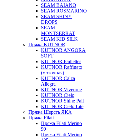
SEAM BAIANO
SEAM ROSMARINO
SEAM SHINY
DROPS
SEAM
MONTSERRAT
SEAM KID SILK
Пряжа KUTNOR
KUTNOR ANGORA
SOFT
KUTNOR Paillettes
KUTNOR Raffinato
(моточная)
KUTNOR Calza
Allegra
KUTNOR Viverone
KUTNOR Cielo
KUTNOR Shine Pail
KUTNOR Cielo Lite
Пряжа Шерсть ЯКА
Пряжа Filati
Пряжа Filati Merino
90
Пряжа Filati Merino