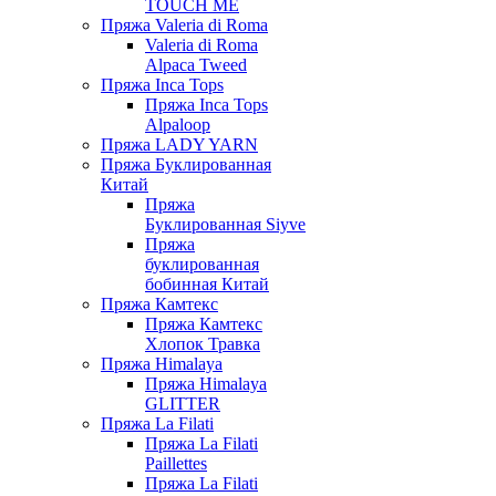
TOUCH ME
Пряжа Valeria di Roma
Valeria di Roma
Alpaca Tweed
Пряжа Inca Tops
Пряжа Inca Tops
Alpaloop
Пряжа LADY YARN
Пряжа Буклированная
Китай
Пряжа
Буклированная Siyve
Пряжа
буклированная
бобинная Китай
Пряжа Камтекс
Пряжа Камтекс
Хлопок Травка
Пряжа Himalaya
Пряжа Himalaya
GLITTER
Пряжа La Filati
Пряжа La Filati
Paillettes
Пряжа La Filati