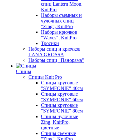
спиц Lantern Moon,
KnitPro
Наборы съемных и
чулочных спиц
"Zing", KnitPro
Наборы крючков
"Waves", KnitPro
Тросики
Наборы спиц и крючков
LANA GROSSA
Наборы спиц "Панорама"
Спицы
Спицы Knit Pro
Спицы круговые
"SYMFONIE" 40см
Спицы круговые
"SYMFONIE" 60см
Спицы круговые
"SYMFONIE" 80см
Спицы чулочные
Zing, KnitPro,
цветные
Спицы съемные
"Zing", KnitPro,