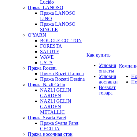
Lucido
Пряжа LANOSO
Пряжа LANOSO
LINO
Пряжа LANOSO
SINGLE
O'YARN
BOUCLE COTTON
FORESTA
SALUTE
Как купить
WAVE
USTA
Условия
Компан
Пряжа Rozetti
оплаты
Пряжа Rozetti Lumen
Условия
Но
Пряжа Rozetti Destina
доставки
По
Пряжа Nazli Gelin
Возврат
NAZLI GELIN
товара
GARDEN
NAZLI GELIN
GARDEN
METALLIC
Пряжа Svarta Faret
Пряжа Svarta Faret
CECILIA
Пряжа носочная сток