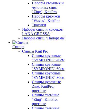
Наборы съемных и
чулочных спиц
"Zing", KnitPro
Наборы крючков
"Waves", KnitPro
Тросики
Наборы спиц и крючков
LANA GROSSA
Наборы спиц "Панорама"
Спицы
Спицы Knit Pro
Спицы круговые
"SYMFONIE" 40см
Спицы круговые
"SYMFONIE" 60см
Спицы круговые
"SYMFONIE" 80см
Спицы чулочные
Zing, KnitPro,
цветные
Спицы съемные
"Zing", KnitPro,
цветные
Спицы съемные