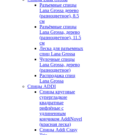
Разъемные спицы
Lana Grossa дерево
(разноцветное), 8.5
см
Разъёмные спицы
Lana Grossa, дерево
(разноцветное), 11.5
см
Леска для разъемных
спиц Lana Grossa
Чулочные спицы
Lana Grossa, дерево
(разноцветное)
Распродажа спиц
Lana Grossa
Спицы ADDI
Спицы круговые
супергладкие
квадратные
рифлёные с
удлиненным
кончиком AddiNovel
(красная леска)
Спицы Addi Crasy