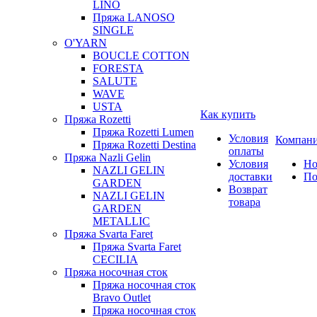
LINO
Пряжа LANOSO
SINGLE
O'YARN
BOUCLE COTTON
FORESTA
SALUTE
WAVE
USTA
Как купить
Пряжа Rozetti
Пряжа Rozetti Lumen
Условия
Компан
Пряжа Rozetti Destina
оплаты
Пряжа Nazli Gelin
Условия
Но
NAZLI GELIN
доставки
По
GARDEN
Возврат
NAZLI GELIN
товара
GARDEN
METALLIC
Пряжа Svarta Faret
Пряжа Svarta Faret
CECILIA
Пряжа носочная сток
Пряжа носочная сток
Bravo Outlet
Пряжа носочная сток