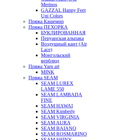
Merinos
GAZZAL Happy Feet
Uni Colors
Пряжа Кашемир
Пряжа ПЕХОРКА
БУКЛИРОВАННАЯ
Перуанская альпака
Воздушный кант (Air
Lace)
Монгольский
верблюд
Пряжа Yarn art
MINK
Пряжа SEAM
SEAM LUREX
LAME 550
SEAM LAMBADA
FINE
SEAM HAWAI
SEAM Kimberly
SEAM VIRGINIA
SEAM AURA
SEAM BAIANO
SEAM ROSMARINO
SEAM SHINY