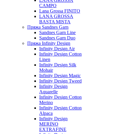
LANA GROSSA
CAMPO
Lana Grossa FINITO
LANA GROSSA
BASTA MISTA
Пряжа Sandnes Garn
Sandnes Garn Line
Sandnes Garn Duo
Пряжа Infinity Design
Infinity Design Air
Infinity Design Cotton
Linen
Infinity Design Silk
Mohair
Infinity Design Magic
Infinity Design Tweed
Infinity Design
Aquarelle
Infinity Design Cotton
Merino
Infinity Design Cotton
Alpaca
Infinity Design
MERINO
EXTRAFINE