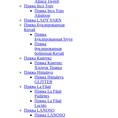
Alpaca Tweed
Пряжа Inca Tops
Пряжа Inca Tops
Alpaloop
Пряжа LADY YARN
Пряжа Буклированная
Китай
Пряжа
Буклированная Siyve
Пряжа
буклированная
бобинная Китай
Пряжа Камтекс
Пряжа Камтекс
Хлопок Травка
Пряжа Himalaya
Пряжа Himalaya
GLITTER
Пряжа La Filati
Пряжа La Filati
Paillettes
Пряжа La Filati
Lucido
Пряжа LANOSO
Пряжа LANOSO