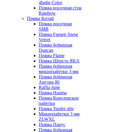
4fadig Color
Пряжа носочная сток
Rainbow
Пряжа Китай
Пряжа носочная
SMB
Пряжа Fansen Snow
Velvet
Пряжа бобинная
Duncan
Пряжа Flame
Пряжа Шерсть ЯКА
Пряжа бобинная
микропайетки 3 мм
Пряжа бобинная
Ангора 80
Raffia Ispie
Пряжа Hanma
Пряжа Королевские
пайетки
Пряжа Yunfei лён
Микропайетки 3 мм
ZLWXL
Пряжа Парус
Пряжа бобинная