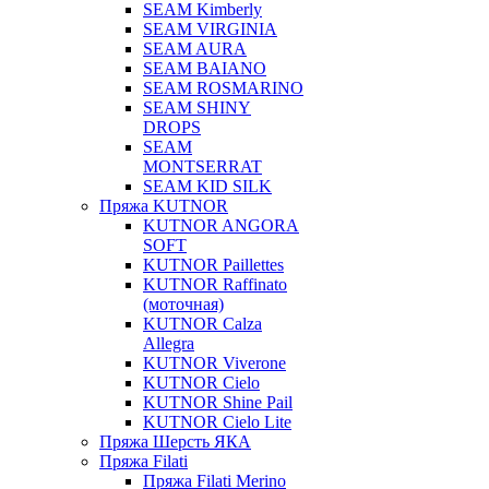
SEAM Kimberly
SEAM VIRGINIA
SEAM AURA
SEAM BAIANO
SEAM ROSMARINO
SEAM SHINY
DROPS
SEAM
MONTSERRAT
SEAM KID SILK
Пряжа KUTNOR
KUTNOR ANGORA
SOFT
KUTNOR Paillettes
KUTNOR Raffinato
(моточная)
KUTNOR Calza
Allegra
KUTNOR Viverone
KUTNOR Cielo
KUTNOR Shine Pail
KUTNOR Cielo Lite
Пряжа Шерсть ЯКА
Пряжа Filati
Пряжа Filati Merino