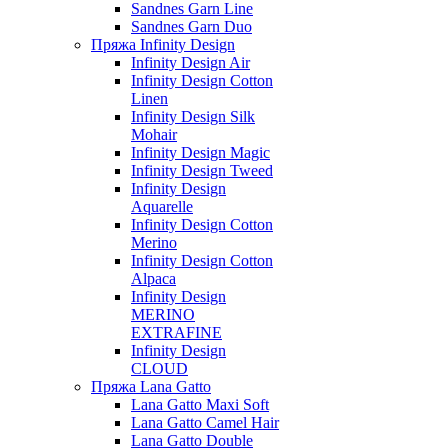
Sandnes Garn Line
Sandnes Garn Duo
Пряжа Infinity Design
Infinity Design Air
Infinity Design Cotton
Linen
Infinity Design Silk
Mohair
Infinity Design Magic
Infinity Design Tweed
Infinity Design
Aquarelle
Infinity Design Cotton
Merino
Infinity Design Cotton
Alpaca
Infinity Design
MERINO
EXTRAFINE
Infinity Design
CLOUD
Пряжа Lana Gatto
Lana Gatto Maxi Soft
Lana Gatto Camel Hair
Lana Gatto Double