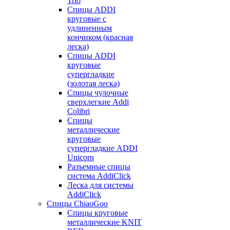
Trio
Спицы ADDI
круговые с
удлиненным
кончиком (красная
леска)
Спицы ADDI
круговые
супергладкие
(золотая леска)
Спицы чулочные
сверхлегкие Addi
Colibri
Спицы
металлические
круговые
супергладкие ADDI
Unicorn
Разъемные спицы
система AddiClick
Леска для системы
AddiClick
Спицы ChiaoGoo
Спицы круговые
металлические KNIT