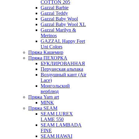
COTTON 205
Gazzal Barbie
Gazzal Teddy
Gazzal Baby Wool
Gazzal Baby Wool XL
Gazzal Marilyn &
Merinos
GAZZAL Happy Feet
Uni Colors
Пряжа Кашемир
Пряжа ПЕХОРКА
БУКЛИРОВАННАЯ
Перуанская альпака
Воздушный кант (Air
Lace)
Монгольский
верблюд
Пряжа Yarn art
MINK
Пряжа SEAM
SEAM LUREX
LAME 550
SEAM LAMBADA
FINE
SEAM HAWAI