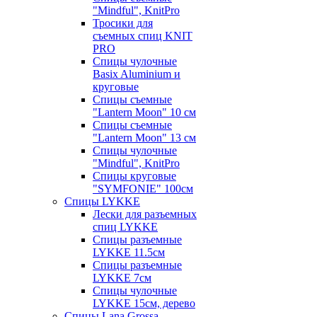
"Mindful", KnitPro
Тросики для
съемных спиц KNIT
PRO
Спицы чулочные
Basix Aluminium и
круговые
Спицы съемные
"Lantern Moon" 10 см
Спицы съемные
"Lantern Moon" 13 см
Спицы чулочные
"Mindful", KnitPro
Спицы круговые
"SYMFONIE" 100см
Спицы LYKKE
Лески для разъемных
спиц LYKKE
Спицы разъемные
LYKKE 11.5см
Спицы разъемные
LYKKE 7см
Спицы чулочные
LYKKE 15см, дерево
Спицы Lana Grossa