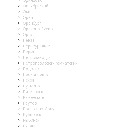
Одинцово
Октябрьский
Омск
Орёл
Оренбург
Орехово-Зуево
Орск
Пенза
Первоуральск
Пермь
Петрозаводск
Петропавловск-Камчатский
Подольск
Прокопьевск
Псков
Пушкино
Пятигорск
Раменское
Реутов
Ростов-на-Дону
Рубцовск
Рыбинск
Рязань