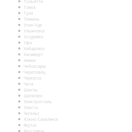
Тольятти
Томск
Тула
Тюмень
Улан-Уде
Ульяновск
Уссурийск
Уфа
Хабаровск
Хасавюрт
Химки
Чебоксары
Череповец
Черкесск
Чита
Шахты
Щёлково
Электросталь
Элиста
Энгельс
Южно-Сахалинск
Якутск
Ярославль