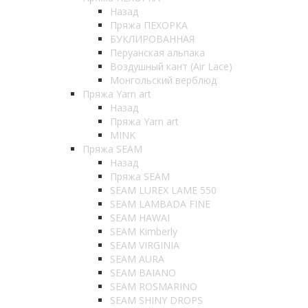
Назад
Пряжа ПЕХОРКА
БУКЛИРОВАННАЯ
Перуанская альпака
Воздушный кант (Air Lace)
Монгольский верблюд
Пряжа Yarn art
Назад
Пряжа Yarn art
MINK
Пряжа SEAM
Назад
Пряжа SEAM
SEAM LUREX LAME 550
SEAM LAMBADA FINE
SEAM HAWAI
SEAM Kimberly
SEAM VIRGINIA
SEAM AURA
SEAM BAIANO
SEAM ROSMARINO
SEAM SHINY DROPS