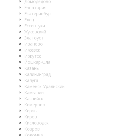
Домодедово
Евпатория
Екатеринбург
Елец
Ессентуки
Жуковский
Златоуст
Иваново
Ижевск
Иркутск
Йошкар-Ола
Казань
Калининград
Калуга
Каменск-Уральский
Камышин
Каспийск
Кемерово
Керчь
Киров
Кисловодск
Ковров
Коломна