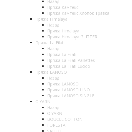
Назад
Пряжа Камтекс
Пряжа Камтекс Хлопок Травка
Пряжа Himalaya
Назад
Пряжа Himalaya
Пряжа Himalaya GLITTER
Пряжа La Filati
Назад
Пряжа La Filati
Пряжа La Filati Paillettes
Пряжа La Filati Lucido
Пряжа LANOSO
Назад
Пряжа LANOSO
Пряжа LANOSO LINO
Пряжа LANOSO SINGLE
O'YARN
Назад
O'YARN
BOUCLE COTTON
FORESTA
SALUTE