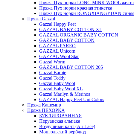
Пряжа Пух норки LONG MINK WOOL желтая
Пряжа Пух норки красная этикетка
Пряжа Пух норки RONGXIANGYUAN синяя 
Пряжа Gazzal
Gazzal Happy Feet
GAZZAL BABY COTTON XL
GAZZAL ORGANIC BABY COTTON
GAZZAL BABY COTTON
GAZZAL PAREO
GAZZAL Unicorn
GAZZAL Wool Star
Gazzal Worm
GAZZAL BABY COTTON 205
Gazzal Barbie
Gazzal Teddy
Gazzal Baby Wool
Gazzal Baby Wool XL
Gazzal Marilyn & Merinos
GAZZAL Happy Feet Uni Colors
Пряжа Кашемир
Пряжа ПЕХОРКА
БУКЛИРОВАННАЯ
Перуанская альпака
Воздушный кант (Air Lace)
Монгольский верблюд