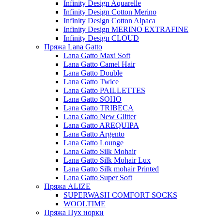
Infinity Design Aquarelle
Infinity Design Cotton Merino
Infinity Design Cotton Alpaca
Infinity Design MERINO EXTRAFINE
Infinity Design CLOUD
Пряжа Lana Gatto
Lana Gatto Maxi Soft
Lana Gatto Camel Hair
Lana Gatto Double
Lana Gatto Twice
Lana Gatto PAILLETTES
Lana Gatto SOHO
Lana Gatto TRIBECA
Lana Gatto New Glitter
Lana Gatto AREQUIPA
Lana Gatto Argento
Lana Gatto Lounge
Lana Gatto Silk Mohair
Lana Gatto Silk Mohair Lux
Lana Gatto Silk mohair Printed
Lana Gatto Super Soft
Пряжа ALIZE
SUPERWASH COMFORT SOCKS
WOOLTIME
Пряжа Пух норки