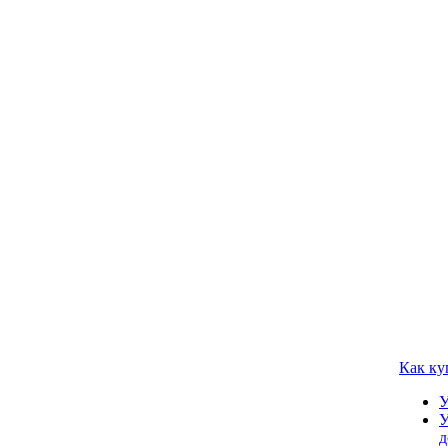
Как ку
У
У
д