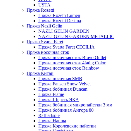
USTA
Пряжа Rozetti
Пряжа Rozetti Lumen
Пряжа Rozetti Destina
Пряжа Nazli Gelin
NAZLI GELIN GARDEN
NAZLI GELIN GARDEN METALLIC
Пряжа Svarta Faret
Пряжа Svarta Faret CECILIA
Пряжа носочная сток
Пряжа носочная сток Bravo Outlet
Пряжа носочная сток 4fadig Color
Пряжа носочная сток Rainbow
Пряжа Китай
Пряжа носочная SMB
Пряжа Fansen Snow Velvet
Пряжа бобинная Duncan
Пряжа Flame
Пряжа Шерсть ЯКА
Пряжа бобинная микропайетки 3 мм
Пряжа бобинная Ангора 80
Raffia Ispie
Пряжа Hanma
Пряжа Королевские пайетки