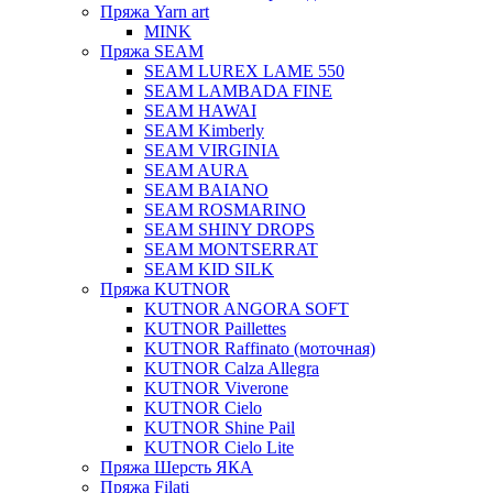
Пряжа Yarn art
MINK
Пряжа SEAM
SEAM LUREX LAME 550
SEAM LAMBADA FINE
SEAM HAWAI
SEAM Kimberly
SEAM VIRGINIA
SEAM AURA
SEAM BAIANO
SEAM ROSMARINO
SEAM SHINY DROPS
SEAM MONTSERRAT
SEAM KID SILK
Пряжа KUTNOR
KUTNOR ANGORA SOFT
KUTNOR Paillettes
KUTNOR Raffinato (моточная)
KUTNOR Calza Allegra
KUTNOR Viverone
KUTNOR Cielo
KUTNOR Shine Pail
KUTNOR Cielo Lite
Пряжа Шерсть ЯКА
Пряжа Filati